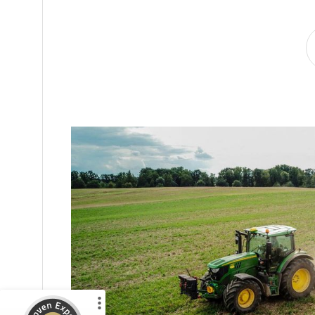
Kundenbewertungen und Erfahrungen zu
LAEND | Agentur für Agrarmarketing | Online Marketin...
%
100
SEHR GUT
Empfehlungen auf
ProvenExpert.com
5,00
/
5,00
13
4