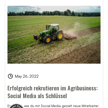
Kundenbewertungen und Erfahrungen zu
May 26, 2022
LAEND | Agentur für Agrarmarketing | Online
Marketin...
Erfolgreich rekrutieren im Agribusiness:
SEHR GUT
%
100
Social Media als Schlüssel
Empfehlungen auf
ProvenExpert.com
5,00
/
5,00
Entdecke, wie du mit Social Media gezielt neue Mitarbeiter