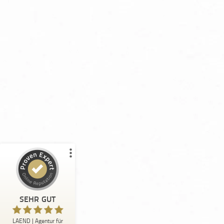
Kundenbewertungen und Erfahrungen zu
LAEND | Agentur für Agrarmarketing | Online Marketin...
%
100
SEHR GUT
Empfehlungen auf
ProvenExpert.com
5,00
/
5,00
13
4
1
Bewertungen von
Bewertungen auf
anderen Quelle
ProvenExpert.com
SEHR GUT
Blick aufs ProvenExpert-Profil werfen
LAEND | Agentur für
Anonym